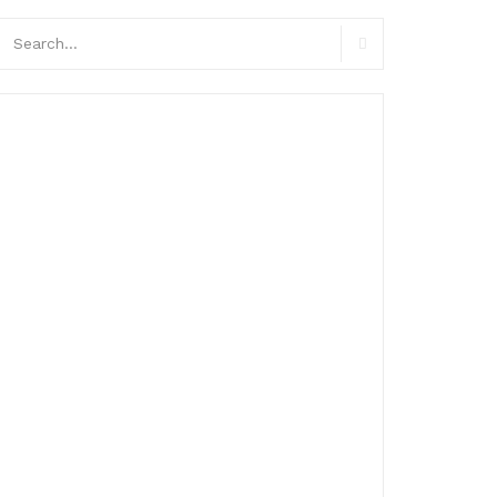
arch
r:
Search