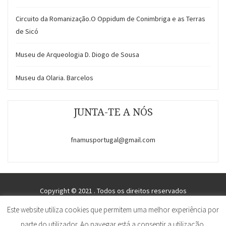
Circuito da Romanização.O Oppidum de Conimbriga e as Terras
de Sicó
Museu de Arqueologia D. Diogo de Sousa
Museu da Olaria. Barcelos
JUNTA-TE A NÓS
fnamusportugal@gmail.com
Copyright © 2021 . Todos os direitos reservados
Este website utiliza cookies que permitem uma melhor experiência por
Federação Nacional de Amigos dos Museus - FNAMUS.pt
parte do utilizador.
Ao navegar está a consentir a utilização.