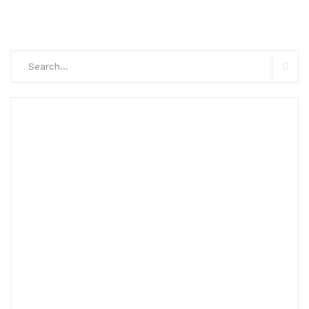
Search
for:
Searc