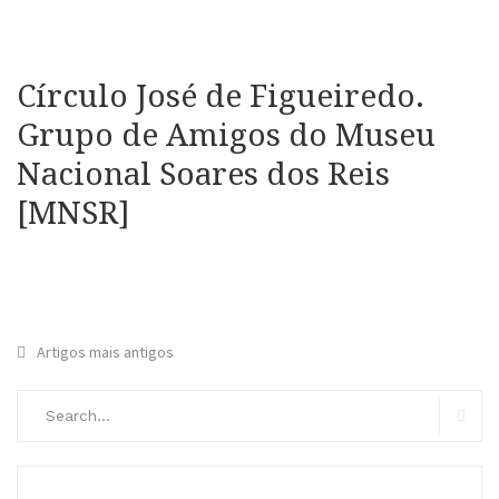
Círculo José de Figueiredo.
Grupo de Amigos do Museu
Nacional Soares dos Reis
[MNSR]
Navegação
Artigos mais antigos
de
Search
artigos
for:
Searc