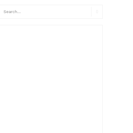
arch
r:
Search